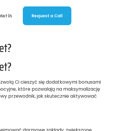
ntact Us
Request a Call
et?
et?
ozwolą Ci cieszyć się dodatkowymi bonusami
ocyjne, które pozwalają na maksymalizację
łowy przewodnik, jak skutecznie aktywować
 obejmować darmowe zakłady, zwiększone