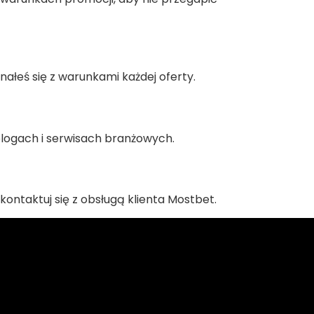
łeś się z warunkami każdej oferty.
logach i serwisach branżowych.
kontaktuj się z obsługą klienta Mostbet.