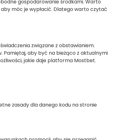
wobodne gospodarowanie środkami. Warto
, aby móc je wypłacić. Dlatego warto czytać
świadczenia związane z obstawianiem.
 Pamiętaj, aby być na bieżąco z aktualnymi
liwości, jakie daje platforma Mostbet.
tne zasady dla danego kodu na stronie
 warunkach promocji, aby nie przegapić