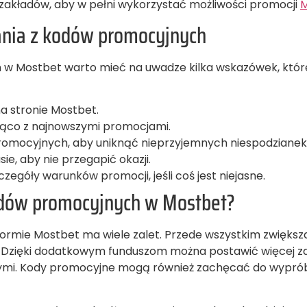
zakładów, aby w pełni wykorzystać możliwości promocji
M
ania z kodów promocyjnych
w Mostbet warto mieć na uwadze kilka wskazówek, które
a stronie Mostbet.
eżąco z najnowszymi promocjami.
promocyjnych, aby uniknąć nieprzyjemnych niespodzianek
e, aby nie przegapić okazji.
zczegóły warunków promocji, jeśli coś jest niejasne.
odów promocyjnych w Mostbet?
ormie Mostbet ma wiele zalet. Przede wszystkim zwiększ
. Dzięki dodatkowym funduszom można postawić więcej za
ymi. Kody promocyjne mogą również zachęcać do wypróbo