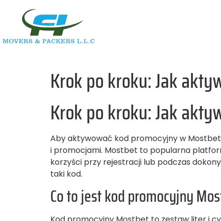
Krok po kroku: Jak akt
Krok po kroku: Jak akt
Aby aktywować kod promocyjny w Mostbet, w
i promocjami. Mostbet to popularna platfo
korzyści przy rejestracji lub podczas dok
taki kod.
Co to jest kod promocyjny Mos
Kod promocyjny Mostbet to zestaw liter i 