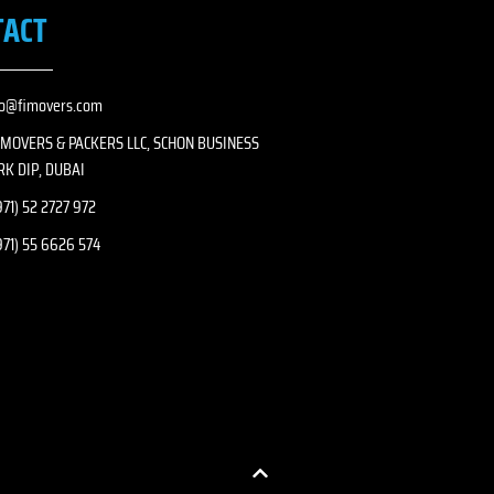
TACT
fo@fimovers.com
I MOVERS & PACKERS LLC, SCHON BUSINESS
RK DIP, DUBAI
71) 52 2727 972
971) 55 6626 574