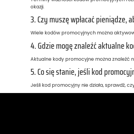
okazji.
3. Czy muszę wpłacać pieniądze,
Wiele kodów promocyjnych można aktywować 
4. Gdzie mogę znaleźć aktualne k
Aktualne kody promocyjne można znaleźć n
5. Co się stanie, jeśli kod promocyj
Jeśli kod promocyjny nie działa, sprawdź, cz