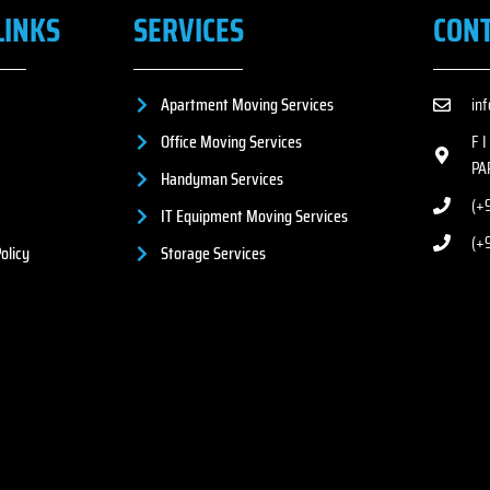
LINKS
SERVICES
CON
Apartment Moving Services
in
Office Moving Services
F 
PA
Handyman Services
(+9
IT Equipment Moving Services
(+
olicy
Storage Services