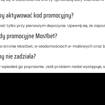
 aby aktywować kod promocyjny?
tylko przy pierwszym depozycie. Upewnij się, że zapozna
ody promocyjne Mostbet?
a stronie Mostbet, w wiadomościach e-mailowych oraz b
ny nie zadziała?
y wpisałeś go poprawnie. Jeśli problem nadal występuje, s