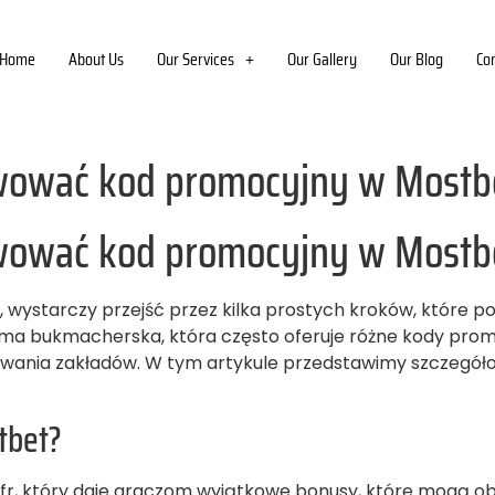
Home
About Us
Our Services
Our Gallery
Our Blog
Co
ywować kod promocyjny w Mostb
ywować kod promocyjny w Mostb
ystarczy przejść przez kilka prostych kroków, które p
rma bukmacherska, która często oferuje różne kody prom
onywania zakładów. W tym artykule przedstawimy szczegó
tbet?
cyfr, który daje graczom wyjątkowe bonusy, które mogą