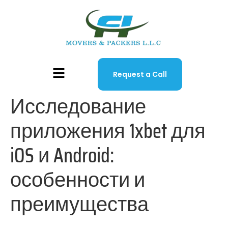
Request a Call
Исследование
приложения 1xbet для
iOS и Android:
особенности и
преимущества