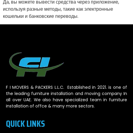
Да, вы можете вывести средства через приложение,
используя разные методы, такие как электронные
кошельки и банковские переводы.
F I MOVERS & PACKERS L.L.C. Established in 2021. is one of
the leading furniture installation and moving company In
all over UAE. We also have specialized team in furniture
installation of offce & many more sectors.
QUICK LINKS