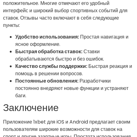
положительное. Многие отмечают его удобный
интерфейс и широкий выбор спортивных событий для
ставок. Отзывы часто включают в себя следующие
пункты:
Удобство использования:
Простая навигация и
ясное оформление.
Быстрая обработка ставок:
Ставки
обрабатываются быстро и без ошибок.
Качество службы поддержки:
Быстрая реакция и
помощь в решении вопросов.
Постоянные обновления:
Разработчики
постоянно внедряют новые функции и устраняют
баги.
Заключение
Приложение 1xbet для iOS и Android предлагает своим
пользователям широкие возможности для ставок на
спорт и другие азартные игры. Простота использования,