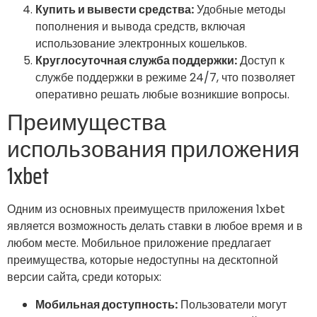
Купить и вывести средства:
Удобные методы
пополнения и вывода средств, включая
использование электронных кошельков.
Круглосуточная служба поддержки:
Доступ к
службе поддержки в режиме 24/7, что позволяет
оперативно решать любые возникшие вопросы.
Преимущества
использования приложения
1xbet
Одним из основных преимуществ приложения 1xbet
является возможность делать ставки в любое время и в
любом месте. Мобильное приложение предлагает
преимущества, которые недоступны на десктопной
версии сайта, среди которых:
Мобильная доступность:
Пользователи могут