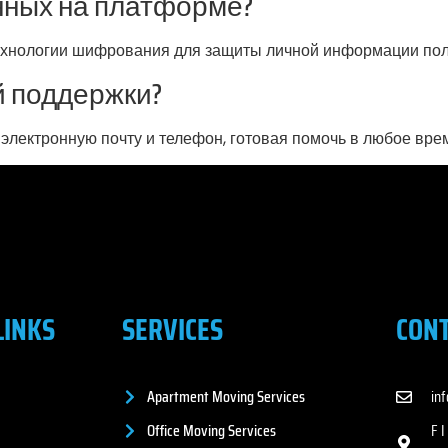
анных на платформе?
технологии шифрования для защиты личной информации пол
ой поддержки?
электронную почту и телефон, готовая помочь в любое врем
LINKS
SERVICES
CON
Apartment Moving Services
in
Office Moving Services
F 