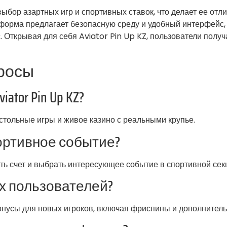
выбор азартных игр и спортивных ставок, что делает ее от
форма предлагает безопасную среду и удобный интерфейс, 
 Открывая для себя Aviator Pin Up KZ, пользователи получ
росы
ator Pin Up KZ?
тольные игры и живое казино с реальными крупье.
портивное событие?
ть счет и выбрать интересующее событие в спортивной сек
ых пользователей?
нусы для новых игроков, включая фриспины и дополнитель