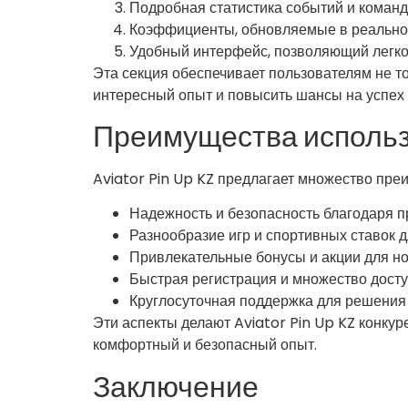
Подробная статистика событий и команд
Коэффициенты, обновляемые в реальном 
Удобный интерфейс, позволяющий легко 
Эта секция обеспечивает пользователям не то
интересный опыт и повысить шансы на успех
Преимущества использова
Aviator Pin Up KZ предлагает множество преи
Надежность и безопасность благодаря 
Разнообразие игр и спортивных ставок д
Привлекательные бонусы и акции для но
Быстрая регистрация и множество досту
Круглосуточная поддержка для решения
Эти аспекты делают Aviator Pin Up KZ конку
комфортный и безопасный опыт.
Заключение