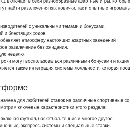
 KZ включает в себя разнообразные азартные игры, которы
ут найти развлечения как новички, так и опытные игроман
изводителей с уникальными темами и бонусами.
й и блестящих ходов.
добавляет атмосферу настоящих азартных заведений.
трое развлечение без ожидания.
дую неделю.
игроки могут воспользоваться различными бонусами и акци
ляется также интеграция системы лояльности, которая поо
атформе
азначена для любителей ставок на различные спортивные с
мотрим ключевые характеристики этого раздела:
ключая футбол, баскетбол, теннис и многое другое.
иночные, экспресс, системы и специальные ставки.