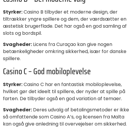
Styrker:
Casino B tilbyder et moderne design, der
tiltrækker yngre spillere og dem, der værdsætter en
æstetisk brugerflade. Det har også en god samling af
slots og bordspil.
Svagheder:
Licens fra Curaçao kan give nogen
betænkeligheder omkring sikkerhed, især for danske
spillere.
Casino C – God mobiloplevelse
Styrker:
Casino C har en fantastisk mobiloplevelse,
hvilket gør det ideelt til spillere, der nyder at spille på
farten. De tilbyder også en god variation af temaer.
Svagheder:
Deres udvalg af betalingsmetoder er ikke
så omfattende som Casino A’s, og licensen fra Malta
kan også give anledning til overvejelser om sikkerhed.