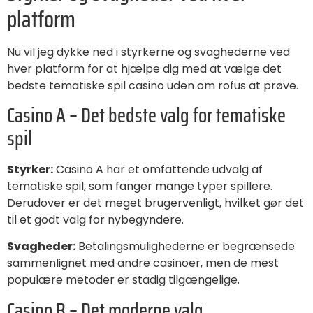
platform
Nu vil jeg dykke ned i styrkerne og svaghederne ved
hver platform for at hjælpe dig med at vælge det
bedste tematiske spil casino uden om rofus at prøve.
Casino A – Det bedste valg for tematiske
spil
Styrker:
Casino A har et omfattende udvalg af
tematiske spil, som fanger mange typer spillere.
Derudover er det meget brugervenligt, hvilket gør det
til et godt valg for nybegyndere.
Svagheder:
Betalingsmulighederne er begrænsede
sammenlignet med andre casinoer, men de mest
populære metoder er stadig tilgængelige.
Casino B – Det moderne valg