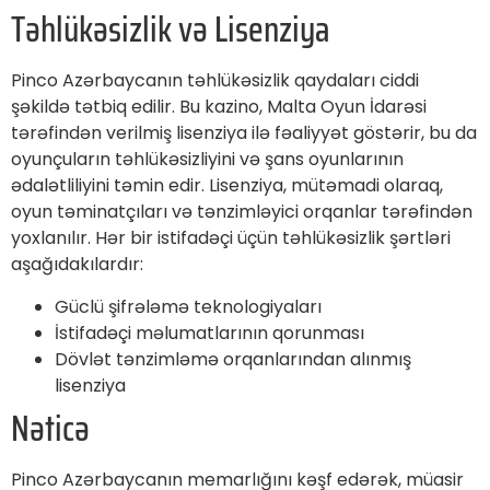
Təhlükəsizlik və Lisenziya
Pinco Azərbaycanın təhlükəsizlik qaydaları ciddi
şəkildə tətbiq edilir. Bu kazino, Malta Oyun İdarəsi
tərəfindən verilmiş lisenziya ilə fəaliyyət göstərir, bu da
oyunçuların təhlükəsizliyini və şans oyunlarının
ədalətliliyini təmin edir. Lisenziya, mütəmadi olaraq,
oyun təminatçıları və tənzimləyici orqanlar tərəfindən
yoxlanılır. Hər bir istifadəçi üçün təhlükəsizlik şərtləri
aşağıdakılardır:
Güclü şifrələmə teknologiyaları
İstifadəçi məlumatlarının qorunması
Dövlət tənzimləmə orqanlarından alınmış
lisenziya
Nəticə
Pinco Azərbaycanın memarlığını kəşf edərək, müasir