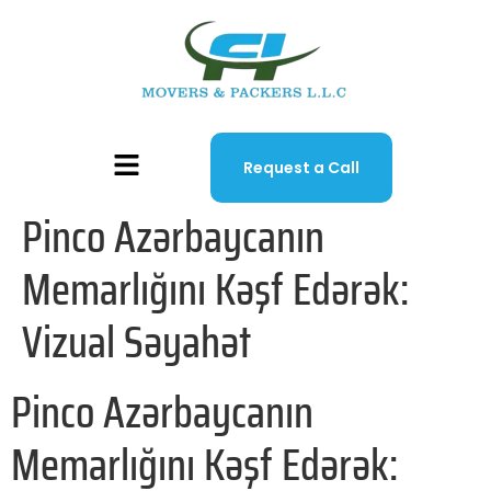
Request a Call
Pinco Azərbaycanın
Memarlığını Kəşf Edərək:
Vizual Səyahət
Pinco Azərbaycanın
Memarlığını Kəşf Edərək: