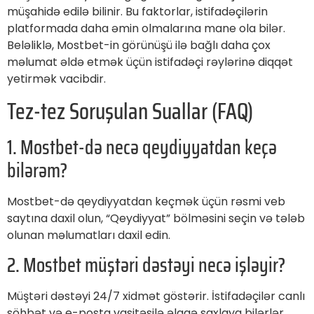
müşahidə edilə bilinir. Bu faktorlar, istifadəçilərin
platformada daha əmin olmalarına mane ola bilər.
Beləliklə, Mostbet-in görünüşü ilə bağlı daha çox
məlumat əldə etmək üçün istifadəçi rəylərinə diqqət
yetirmək vacibdir.
Tez-tez Soruşulan Suallar (FAQ)
1. Mostbet-də necə qeydiyyatdan keçə
bilərəm?
Mostbet-də qeydiyyatdan keçmək üçün rəsmi veb
saytına daxil olun, “Qeydiyyat” bölməsini seçin və tələb
olunan məlumatları daxil edin.
2. Mostbet müştəri dəstəyi necə işləyir?
Müştəri dəstəyi 24/7 xidmət göstərir. İstifadəçilər canlı
söhbət və e-posta vasitəsilə əlaqə saxlaya bilərlər.