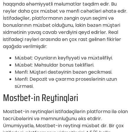
haqqında əhəmiyyətli məlumatlar təqdim edir. Bu
rəylər daha çox müsbət və mənfi cəhətləri əhatə edir.
İstifadəçilər, platformanın zəngin oyun seçimi və
bonuslarının müsbət olduğunu, lakin bəzən müştəri
xidmətinin yavaş cavab verdiyini qeyd edirlər. Real
istifadəçi rəyləri arasında ən çox rast gəlinən fikirlər
aşağıda verilmişdir:
Müsbət: Oyunların keyfiyyəti və müxtəlifliyi.
Müsbət: Məhsuldar bonus təklifləri.
Mənfi: Müştəri dəstəyinin bəzən gecikməsi.
Mənfi: Depozit və çıxarma proseslərinin uzun
sürməsi.
Mostbet-in Reytinqləri
Mostbet-in reytinqləri istifadəçilərin platforma ilə olan
təcrübələrini və məmnunluğunu əks etdirir.
Ümumiyyətlə, Mostbet-in reytinqi müsbət dir. Bir çox