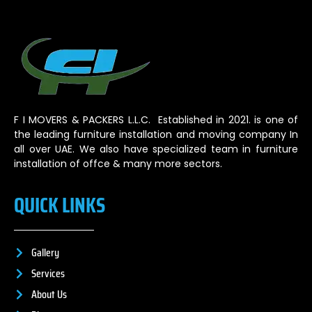
F I MOVERS & PACKERS L.L.C. Established in 2021. is one of
the leading furniture installation and moving company In
all over UAE. We also have specialized team in furniture
installation of offce & many more sectors.
QUICK LINKS
Gallery
Services
About Us