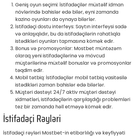
Geniş oyun seçimi: İstifadəçilər müxtəlif idman
növlərində bahislər edə bilər, eyni zamanda
kazino oyunları da oynaya bilərlər.
İstifadəçi dostu interfeys: Saytın interfeysi sadə
və anlaşıqlıdır, bu da istifadəçilərin rahatlıqla
istədikləri oyunları tapmasına kömək edir.
Bonus və promosyonlar: Mostbet müntəzəm
olaraq yeni istifadəçilərinə və mövcud
müştərilərinə müxtəlif bonuslar və promosyonlar
təqdim edir.
Mobil tətbiq: İstifadəçilər mobil tətbiq vasitəsilə
istədikləri zaman bahislər edə bilərlər.
Müştəri dəstəyi: 24/7 aktiv müştəri dəstəyi
xidmətləri, istifadəçilərin qarşılaşdığı problemləri
tez bir zamanda həll etməyə kömək edir.
İstifadəçi Rəyləri
İstifadəçi rəyləri Mostbet-in etibarlılığı və keyfiyyəti