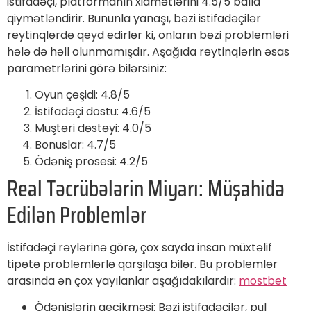
istifadəçi, platformanın xidmətlərini 4.5/5 balla
qiymətləndirir. Bununla yanaşı, bəzi istifadəçilər
reytinqlərdə qeyd edirlər ki, onların bəzi problemləri
hələ də həll olunmamışdır. Aşağıda reytinqlərin əsas
parametrlərini görə bilərsiniz:
Oyun çeşidi: 4.8/5
İstifadəçi dostu: 4.6/5
Müştəri dəstəyi: 4.0/5
Bonuslar: 4.7/5
Ödəniş prosesi: 4.2/5
Real Təcrübələrin Miyarı: Müşahidə
Edilən Problemlər
İstifadəçi rəylərinə görə, çox sayda insan müxtəlif
tipətə problemlərlə qarşılaşa bilər. Bu problemlər
arasında ən çox yayılanlar aşağıdakılardır:
mostbet
Ödənişlərin gecikməsi: Bəzi istifadəçilər, pul