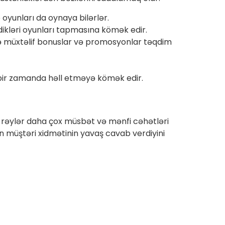
 oyunları da oynaya bilərlər.
stədikləri oyunları tapmasına kömək edir.
ə müxtəlif bonuslar və promosyonlar təqdim
ez bir zamanda həll etməyə kömək edir.
Bu rəylər daha çox müsbət və mənfi cəhətləri
ən müştəri xidmətinin yavaş cavab verdiyini