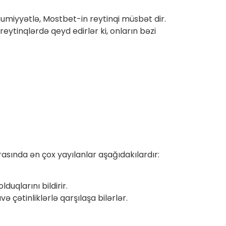
mumiyyətlə, Mostbet-in reytinqi müsbət dir.
 reytinqlərdə qeyd edirlər ki, onların bəzi
rasında ən çox yayılanlar aşağıdakılardır:
uqlarını bildirir.
və çətinliklərlə qarşılaşa bilərlər.