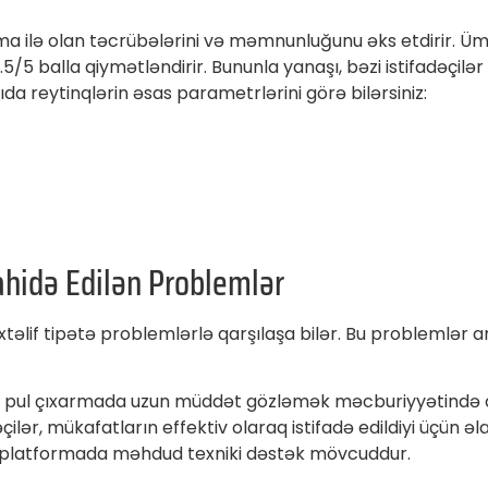
orma ilə olan təcrübələrini və məmnunluğunu əks etdirir. Ü
.5/5 balla qiymətləndirir. Bununla yanaşı, bəzi istifadəçilər
a reytinqlərin əsas parametrlərini görə bilərsiniz:
ahidə Edilən Problemlər
xtəlif tipətə problemlərlə qarşılaşa bilər. Bu problemlər a
ər, pul çıxarmada uzun müddət gözləmək məcburiyyətində old
əçilər, mükafatların effektiv olaraq istifadə edildiyi üçün əla
ə, platformada məhdud texniki dəstək mövcuddur.