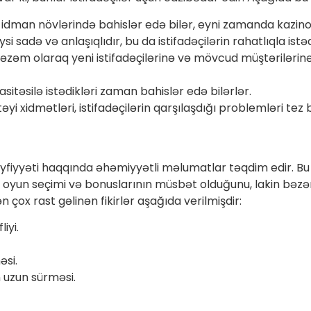
f idman növlərində bahislər edə bilər, eyni zamanda kazino
eysi sadə və anlaşıqlıdır, bu da istifadəçilərin rahatlıqla i
əm olaraq yeni istifadəçilərinə və mövcud müştərilərin
asitəsilə istədikləri zaman bahislər edə bilərlər.
əyi xidmətləri, istifadəçilərin qarşılaşdığı problemləri t
ə keyfiyyəti haqqında əhəmiyyətli məlumatlar təqdim edir. 
in oyun seçimi və bonuslarının müsbət olduğunu, lakin bəz
ən çox rast gəlinən fikirlər aşağıda verilmişdir:
iyi.
əsi.
 uzun sürməsi.