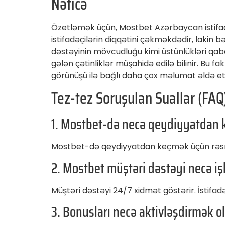
Nəticə
Özetləmək üçün, Mostbet Azərbaycan istifadəç
istifadəçilərin diqqətini çəkməkdədir, lakin 
dəstəyinin mövcudluğu kimi üstünlükləri qaba
gələn çətinliklər müşahidə edilə bilinir. Bu f
görünüşü ilə bağlı daha çox məlumat əldə etm
Tez-tez Soruşulan Suallar (FAQ
1. Mostbet-də necə qeydiyyatdan 
Mostbet-də qeydiyyatdan keçmək üçün rəsmi v
2. Mostbet müştəri dəstəyi necə iş
Müştəri dəstəyi 24/7 xidmət göstərir. İstifadə
3. Bonusları necə aktivləşdirmək o