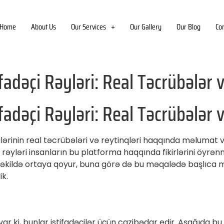
Home
About Us
Our Services
Our Gallery
Our Blog
Co
adəçi Rəyləri: Real Təcrübələr 
adəçi Rəyləri: Real Təcrübələr 
rinin real təcrübələri və reytinqləri haqqında məlumat v
rəyləri insanların bu platforma haqqında fikirlərini öyrənm
kildə ortaya qoyur, buna görə də bu məqalədə başlıca mü
ik.
var ki, bunlar istifadəçilər üçün cazibədar edir. Aşağıda b