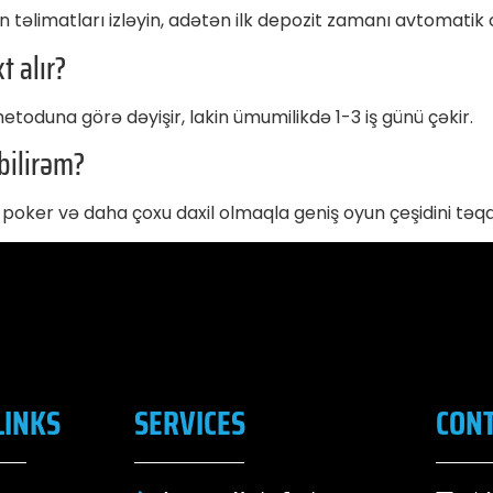
 təlimatları izləyin, adətən ilk depozit zamanı avtomatik o
t alır?
toduna görə dəyişir, lakin ümumilikdə 1-3 iş günü çəkir.
bilirəm?
, poker və daha çoxu daxil olmaqla geniş oyun çeşidini təqd
LINKS
SERVICES
CON