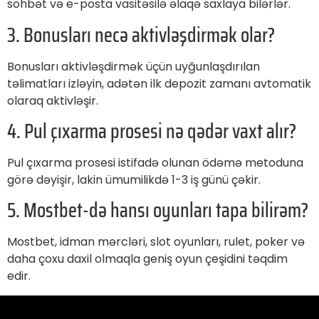
söhbət və e-posta vasitəsilə əlaqə saxlaya bilərlər.
3. Bonusları necə aktivləşdirmək olar?
Bonusları aktivləşdirmək üçün uyğunlaşdırılan
təlimatları izləyin, adətən ilk depozit zamanı avtomatik
olaraq aktivləşir.
4. Pul çıxarma prosesi nə qədər vaxt alır?
Pul çıxarma prosesi istifadə olunan ödəmə metoduna
görə dəyişir, lakin ümumilikdə 1-3 iş günü çəkir.
5. Mostbet-də hansı oyunları tapa bilirəm?
Mostbet, idman mərcləri, slot oyunları, rulet, poker və
daha çoxu daxil olmaqla geniş oyun çeşidini təqdim
edir.