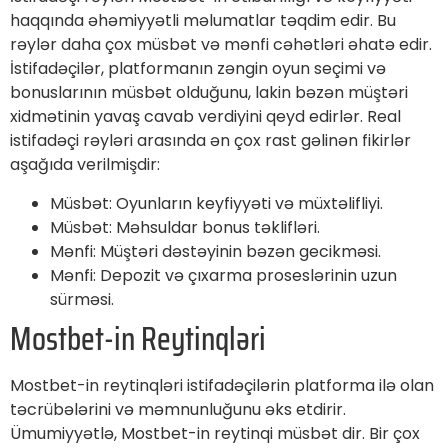
haqqında əhəmiyyətli məlumatlar təqdim edir. Bu
rəylər daha çox müsbət və mənfi cəhətləri əhatə edir.
İstifadəçilər, platformanın zəngin oyun seçimi və
bonuslarının müsbət olduğunu, lakin bəzən müştəri
xidmətinin yavaş cavab verdiyini qeyd edirlər. Real
istifadəçi rəyləri arasında ən çox rast gəlinən fikirlər
aşağıda verilmişdir:
Müsbət: Oyunların keyfiyyəti və müxtəlifliyi.
Müsbət: Məhsuldar bonus təklifləri.
Mənfi: Müştəri dəstəyinin bəzən gecikməsi.
Mənfi: Depozit və çıxarma proseslərinin uzun
sürməsi.
Mostbet-in Reytinqləri
Mostbet-in reytinqləri istifadəçilərin platforma ilə olan
təcrübələrini və məmnunluğunu əks etdirir.
Ümumiyyətlə, Mostbet-in reytinqi müsbət dir. Bir çox