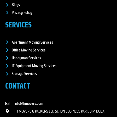
Blogs
Privacy Policy
SERVICES
Apartment Moving Services
Office Moving Services
Handyman Services
IT Equipment Moving Services
Storage Services
CONTACT
info@fimovers.com
F I MOVERS & PACKERS LLC, SCHON BUSINESS PARK DIP, DUBAI