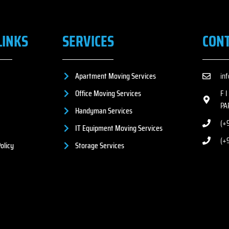
LINKS
SERVICES
CON
Apartment Moving Services
in
Office Moving Services
F 
PA
Handyman Services
(+9
IT Equipment Moving Services
(+
olicy
Storage Services