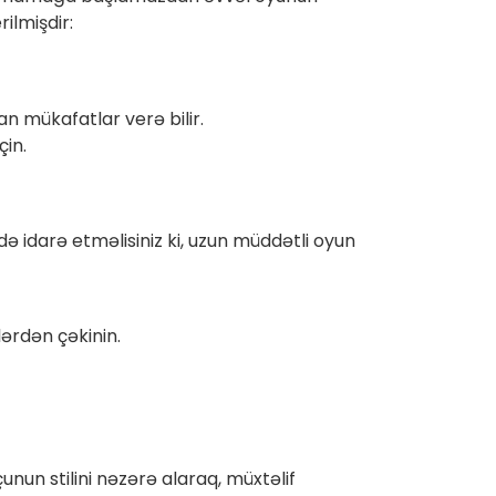
ilmişdir:
an mükafatlar verə bilir.
çin.
ə idarə etməlisiniz ki, uzun müddətli oyun
lərdən çəkinin.
nun stilini nəzərə alaraq, müxtəlif