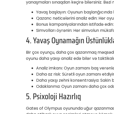
yanaşmaları sınaqdan keçirə bilərsiniz. Bəzi 
Yavaş başlayın: Oyunun başlanğıcında k
Qazanc nəticələrini analiz edin: Hər oyu
Bonus kampaniyalarından istifadə edin: 
Simvolları öyrənin: Hər simvolun mükaf
4. Yavaş Oynamağın Üstünlükl
Bir çox oyunçu, daha çox qazanmaq məqsədil
oyunu daha yaxşı analiz edə bilər və taktikal
Analiz imkanı: Oyun zamanı baş verənlər
Daha az risk: Sürətli oyun zamanı etdiyi
Daha yaxşı zehni konsentrasiya: Sakin bi
Odaklanma: Oyun zamanı daha çox odakl
5. Psixoloji Hazırlıq
Gates of Olympus oyununda uğur qazanmaq üçü