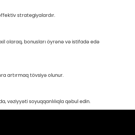
fektiv strategiyalardır.
l olaraq, bonusları öyrənə və istifadə edə
nra artırmaq tövsiyə olunur.
, vəziyyəti soyuqqanlılıqla qəbul edin.