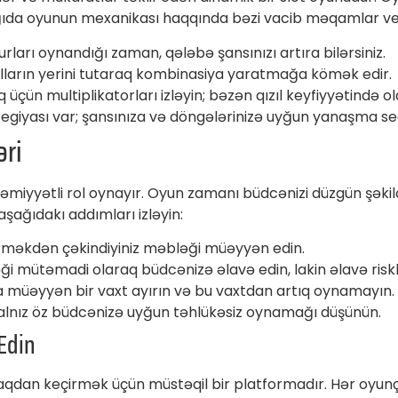
ağıda oyunun mexanikası haqqında bəzi vacib məqamlar ver
ları oynandığı zaman, qələbə şansınızı artıra bilərsiniz.
volların yerini tutaraq kombinasiya yaratmağa kömək edir.
 üçün multiplikatorları izləyin; bəzən qızıl keyfiyyətində ol
egiyası var; şansınıza və döngələrinizə uyğun yanaşma se
əri
miyyətli rol oynayır. Oyun zamanı büdcənizi düzgün şəkild
ağıdakı addımları izləyin:
irməkdən çəkindiyiniz məbləği müəyyən edin.
ği mütəmadi olaraq büdcənizə əlavə edin, lakin əlavə risk
na müəyyən bir vaxt ayırın və bu vaxtdan artıq oynamayın.
nız öz büdcənizə uyğun təhlükəsiz oynamağı düşünün.
Edin
naqdan keçirmək üçün müstəqil bir platformadır. Hər oyunçu