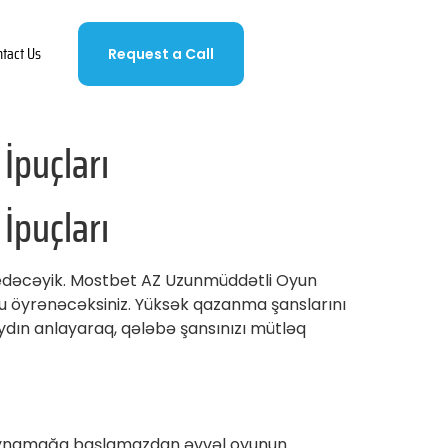
ntact Us
Request a Call
İpuçları
İpuçları
 edəcəyik. Mostbet AZ Uzunmüddətli Oyun
 öyrənəcəksiniz. Yüksək qazanma şanslarını
dın anlayaraq, qələbə şansınızı mütləq
r. Oynamağa başlamazdan əvvəl oyunun