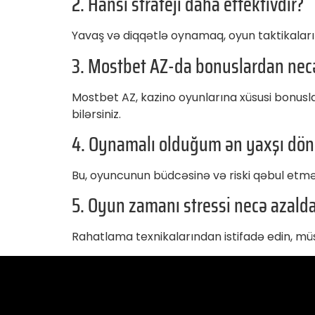
2. Hansi strateji daha effektivdir?
Yavaş və diqqətlə oynamaq, oyun taktikaların
3. Mostbet AZ-da bonuslardan necə
Mostbet AZ, kazino oyunlarına xüsusi bonusl
bilərsiniz.
4. Oynamalı olduğum ən yaxşı dön
Bu, oyuncunun büdcəsinə və riski qəbul etmə 
5. Oyun zamanı stressi necə azald
Rahatlama texnikalarından istifadə edin, müs