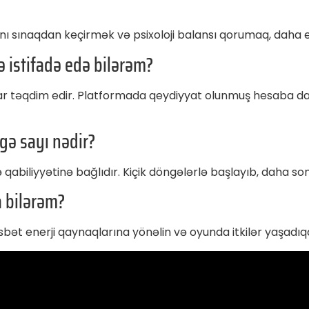
ı sınaqdan keçirmək və psixoloji balansı qorumaq, daha ef
 istifadə edə bilərəm?
ar təqdim edir. Platformada qeydiyyat olunmuş hesaba daxi
gə sayı nədir?
qabiliyyətinə bağlıdır. Kiçik döngələrlə başlayıb, daha so
a bilərəm?
bət enerji qaynaqlarına yönəlin və oyunda itkilər yaşadıqda