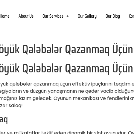
Home
About Us
Our Services
Our Gallery
Our Blog
Co
öyük Qələbələr Qazanmaq Üçün 
öyük Qələbələr Qazanmaq Üçün 
yük qələbələr qazanmaq üçün effektiv ipuçlarını təqdim
egiyaların və düzgün yanaşmanın nə qədər vacib olduğunu
ağınız lazım gələcək. Oyunun mexanikası və fəndlərini ay
əzər salaq!
maq
ələr və mükafatlar təklif edən dinamik bir slot oyunudu