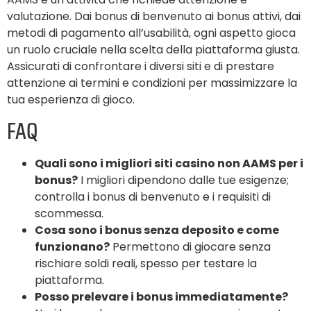
valutazione. Dai bonus di benvenuto ai bonus attivi, dai
metodi di pagamento all’usabilità, ogni aspetto gioca
un ruolo cruciale nella scelta della piattaforma giusta.
Assicurati di confrontare i diversi siti e di prestare
attenzione ai termini e condizioni per massimizzare la
tua esperienza di gioco.
FAQ
Quali sono i migliori siti casino non AAMS per i
bonus?
I migliori dipendono dalle tue esigenze;
controlla i bonus di benvenuto e i requisiti di
scommessa.
Cosa sono i bonus senza deposito e come
funzionano?
Permettono di giocare senza
rischiare soldi reali, spesso per testare la
piattaforma.
Posso prelevare i bonus immediatamente?