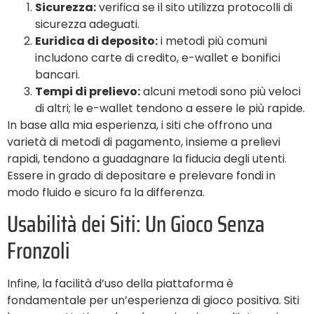
Sicurezza:
verifica se il sito utilizza protocolli di
sicurezza adeguati.
Euridica di deposito:
i metodi più comuni
includono carte di credito, e-wallet e bonifici
bancari.
Tempi di prelievo:
alcuni metodi sono più veloci
di altri; le e-wallet tendono a essere le più rapide.
In base alla mia esperienza, i siti che offrono una
varietà di metodi di pagamento, insieme a prelievi
rapidi, tendono a guadagnare la fiducia degli utenti.
Essere in grado di depositare e prelevare fondi in
modo fluido e sicuro fa la differenza.
Usabilità dei Siti: Un Gioco Senza
Fronzoli
Infine, la facilità d’uso della piattaforma è
fondamentale per un’esperienza di gioco positiva. Siti