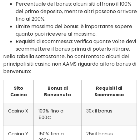
Percentuale del bonus: alcuni siti offrono il 100%
del primo deposito, mentre altri possono arrivare
fino al 200%.
Limite massimo del bonus: è importante sapere
quanto puoi ricevere al massimo.
Requisiti di scommessa: verifica quante volte devi
scommettere il bonus prima di poterlo ritirare.
Nella tabella sottostante, ho confrontato alcuni dei
principali siti casino non AAMS riguardo ai loro bonus di
benvenuto:
Sito
Bonus di
Requisiti di
Casino
Benvenuto
Scommessa
Casino X
100% fino a
30x il bonus
500€
Casino Y
150% fino a
25x il bonus