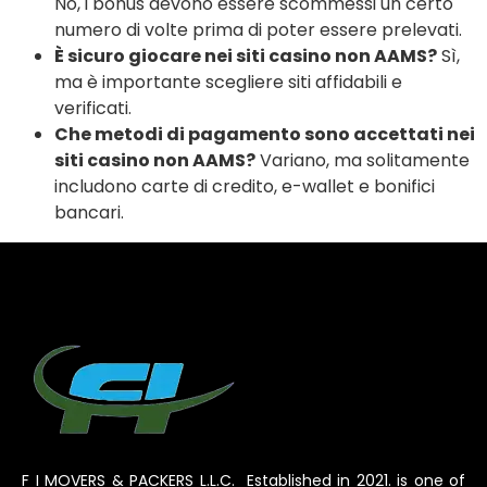
No, i bonus devono essere scommessi un certo
numero di volte prima di poter essere prelevati.
È sicuro giocare nei siti casino non AAMS?
Sì,
ma è importante scegliere siti affidabili e
verificati.
Che metodi di pagamento sono accettati nei
siti casino non AAMS?
Variano, ma solitamente
includono carte di credito, e-wallet e bonifici
bancari.
F I MOVERS & PACKERS L.L.C. Established in 2021. is one of