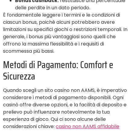
Bonus cashback:
restituisce una percentuale
delle perdite in un dato periodo.
È fondamentale leggere i termini e le condizioni di
ciascun bonus, poiché alcuni potrebbero avere
limitazioni su specifici giochi o restrizioni temporali. In
generale, i bonus più vantaggiosi sono quelli che
offrono la massima flessibilità e i requisiti di
scommessa più bassi.
Metodi di Pagamento: Comfort e
Sicurezza
Quando scegli un sito casino non AAMS, è imperativo
considerare i metodi di pagamento disponibili. Ogni
casinò offre diverse opzioni, e la facilità di deposito e
prelievo può influenzare notevolmente la tua
esperienza di gioco. Qui ci sono alcune delle
considerazioni chiave:
casino non AAMS affidabile