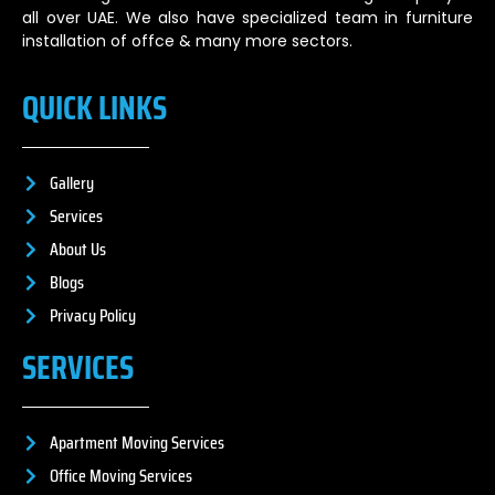
all over UAE. We also have specialized team in furniture
installation of offce & many more sectors.
QUICK LINKS
Gallery
Services
About Us
Blogs
Privacy Policy
SERVICES
Apartment Moving Services
Office Moving Services