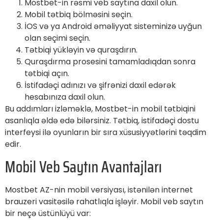
Mostbet-in rəsmi veb saytına daxil olun.
Mobil tətbiq bölməsini seçin.
İOS və ya Android əməliyyat sisteminizə uyğun
olan seçimi seçin.
Tətbiqi yükləyin və quraşdırın.
Quraşdırma prosesini tamamladıqdan sonra
tətbiqi açın.
İstifadəçi adınızı və şifrənizi daxil edərək
hesabınıza daxil olun.
Bu addımları izləməklə, Mostbet-in mobil tətbiqini
asanlıqla əldə edə bilərsiniz. Tətbiq, istifadəçi dostu
interfeysi ilə oyunların bir sıra xüsusiyyətlərini təqdim
edir.
Mobil Veb Saytın Avantajları
Mostbet AZ-nin mobil versiyası, istənilən internet
brauzeri vasitəsilə rahatlıqla işləyir. Mobil veb saytın
bir neçə üstünlüyü var: