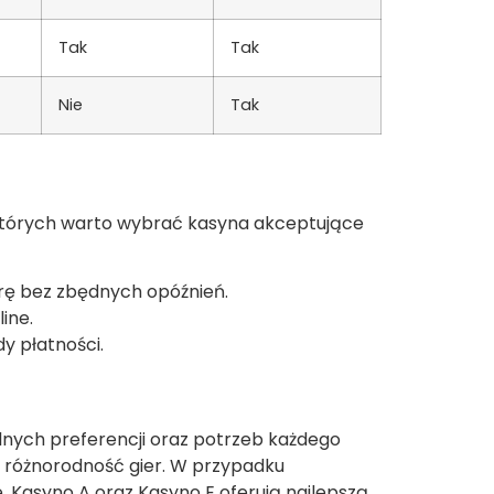
Tak
Tak
Nie
Tak
la których warto wybrać kasyna akceptujące
ę bez zbędnych opóźnień.
ine.
y płatności.
lnych preferencji oraz potrzeb każdego
z różnorodność gier. W przypadku
e, Kasyno A oraz Kasyno E oferują najlepszą