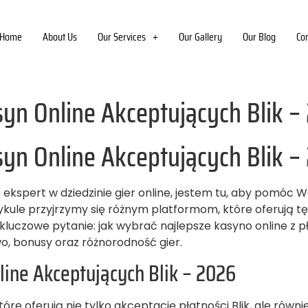
Home
About Us
Our Services
Our Gallery
Our Blog
Co
yn Online Akceptujących Blik –
yn Online Akceptujących Blik –
ko ekspert w dziedzinie gier online, jestem tu, aby pomó
rtykule przyjrzymy się różnym platformom, które oferują
kluczowe pytanie: jak wybrać najlepsze kasyno online z 
o, bonusy oraz różnorodność gier.
ine Akceptujących Blik – 2026
óre oferują nie tylko akceptację płatności Blik, ale równ