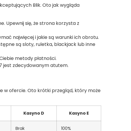
ceptujących Blik. Oto jak wygląda
 Upewnij się, że strona korzysta z
ać najwięcej i jakie są warunki ich obrotu.
ępne są sloty, ruletka, blackjack lub inne
 Ciebie metody płatności.
4/7 jest zdecydowanym atutem.
 w ofercie. Oto krótki przegląd, który może
Kasyno D
Kasyno E
Brak
100%