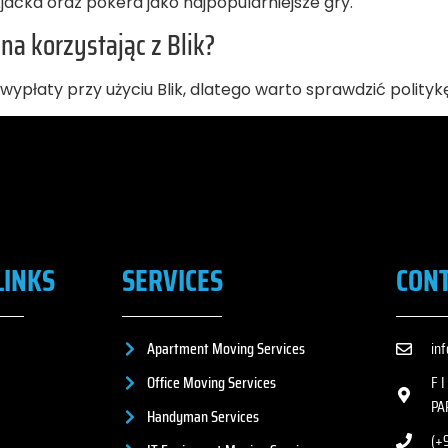
kjacka oraz pokera jako najpopularniejsze gry.
na korzystając z Blik?
 wypłaty przy użyciu Blik, dlatego warto sprawdzić polity
LINKS
SERVICES
CON
Apartment Moving Services
in
Office Moving Services
F 
PA
Handyman Services
(+9