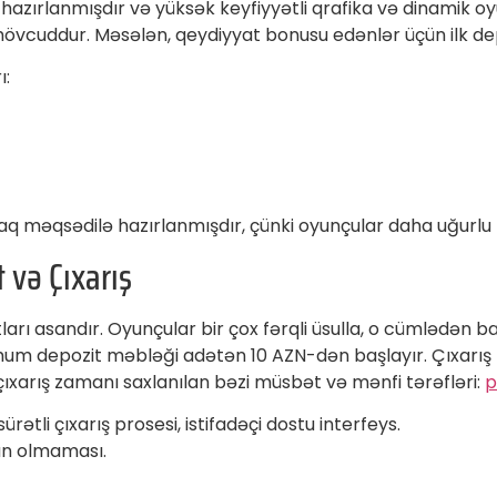
 hazırlanmışdır və yüksək keyfiyyətli qrafika və dinamik o
övcuddur. Məsələn, qeydiyyat bonusu edənlər üçün ilk de
ı:
q məqsədilə hazırlanmışdır, çünki oyunçular daha uğurlu b
 və Çıxarış
rı asandır. Oyunçular bir çox fərqli üsulla, o cümlədən ba
imum depozit məbləği adətən 10 AZN-dən başlayır. Çıxarış p
 çıxarış zamanı saxlanılan bəzi müsbət və mənfi tərəfləri:
p
ətli çıxarış prosesi, istifadəçi dostu interfeys.
an olmaması.