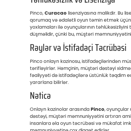
Pinco,
Curacao
lisenziyasına malikdir. Bu li
qorumaq və ədalətli oyun təmin etmək üçün 
yoxlamaları ilə oyunçularının təhlükəsizliyini
düşməlidir, çünki bu, müştəri məmnuniyyətin
Rəylər və İstifadəçi Təcrübəsi
Pinco onlayn kazinosu, istifadəçilərindən müs
tərifləyirlər. Həmçinin, müştəri dəstəyi xid
fəaliyyəti də istifadəçilərə üstünlük təqdim
yararlana bilirlər.
Nəticə
Onlayn kazinolar arasında
Pinco
, oyunçular 
dəstəyi, müştəri məmnuniyyətini artıran ami
insanlara əla oyun təcrübəsi və mükafat imka
məmnuniyyətinə çox diqqət edirlər.