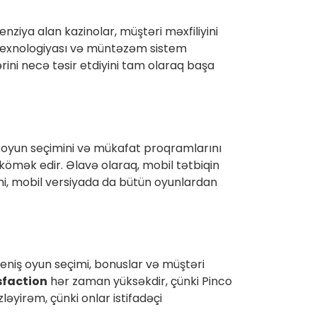
enziya alan kazinolar, müştəri məxfiliyini
 texnologiyası və müntəzəm sistem
lərini necə təsir etdiyini tam olaraq başa
niş oyun seçimini və mükafat proqramlarını
kömək edir. Əlavə olaraq, mobil tətbiqin
imi, mobil versiyada da bütün oyunlardan
 geniş oyun seçimi, bonuslar və müştəri
sfaction
hər zaman yüksəkdir, çünki Pinco
əyirəm, çünki onlar istifadəçi