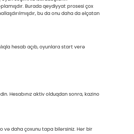
oplamışdır. Burada qeydiyyat prosesi çox
mallaşdırılmışdır, bu da onu daha da əlçatan
ıqla hesab açıb, oyunlara start verə
din. Hesabınız aktiv olduqdan sonra, kazino
no və daha çoxunu tapa bilərsiniz. Hər bir