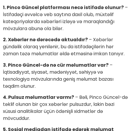
1. Pinco Güncel platforması necə istifadə olunur?
–
İstifadəçi əvvəlcə veb saytına daxil olub, müxtəlif
kateqoriyalarda xəbərləri izləyə və maraqlandığı
mövzulara abunə ola bilər.
2. Xəbərlər nə dərəcədə aktualdır?
– Xəbərlər
gündəlik olaraq yenilənir, bu da istifadəçilərin hər
zaman təzə məlumatlar əldə etməsinə imkan tanıyır.
3. Pinco Güncel-də nə cür məlumatlar var?
–
İqtisadiyyat, siyasət, mədəniyyət, səhiyyə və
texnologiya mövzularında geniş məlumat bazası
təqdim olunur.
4. Pulsuz məlumatlar varmı?
– Bəli, Pinco Güncel-də
təklif olunan bir çox xəbərlər pulsuzdur, lakin bəzi
xüsusi analitikalar üçün ödənişli xidmətlər də
mövcuddur.
5. Sosial mediadan istifadə edərək məlumat