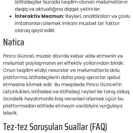
İstifadəçilər burada təqdim olunan məlumatların
dəqiq və aktuallığına diqqət yetirirlər.
İnteraktiv Məzmun:
Rəyləri, analitikaları və çoxlu
imtahanları izləmək imkanı müsbət bir faktor
olaraq qeyd edilir.
Nəticə
Pinco Güncel, müasir dövrdə xəbər əldə etmənin və
məlumat paylaşmanın ən effektiv yollarından biridir.
Onun təqdim etdiyi resurslar və məlumatlarla dolu
platforma, istifadəçilərin daha yaxşı qərarlar qəbul
etməsinə kömək edir. Bu məqalədə Pinco Güncel’in
üstünlükləri, istifadəsi və istifadəçi rəyləri ilə tanış olduq.
Gündəlik həyatımızda baş verənləri izləmək üçün bu
platformadan istifadə etməyin vacibliyini vurğulaya
bilərik.
Tez-tez Soruşulan Suallar (FAQ)