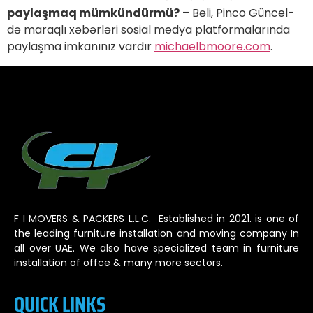
paylaşmaq mümkündürmü?
– Bəli, Pinco Güncel-
də maraqlı xəbərləri sosial medya platformalarında
paylaşma imkanınız vardır
michaelbmoore.com
.
F I MOVERS & PACKERS L.L.C. Established in 2021. is one of
the leading furniture installation and moving company In
all over UAE. We also have specialized team in furniture
installation of offce & many more sectors.
QUICK LINKS