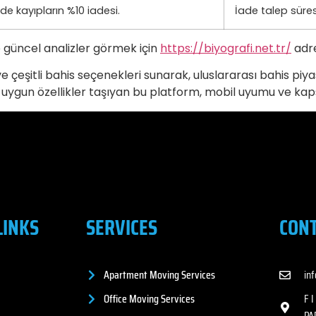
inde kayıpların %10 iadesi.
İade talep süres
 güncel analizler görmek için
https://biyografi.net.tr/
adre
ve çeşitli bahis seçenekleri sunarak, uluslararası bahis pi
 uygun özellikler taşıyan bu platform, mobil uyumu ve kap
LINKS
SERVICES
CON
Apartment Moving Services
in
Office Moving Services
F 
PA