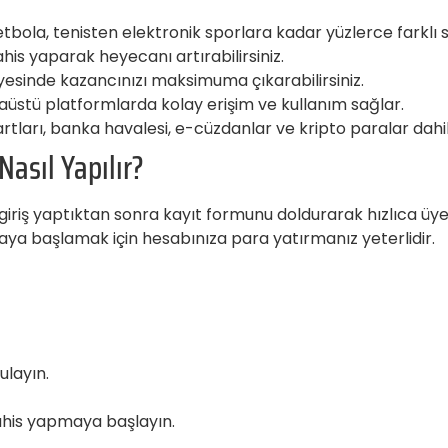
bola, tenisten elektronik sporlara kadar yüzlerce farklı
s yaparak heyecanı artırabilirsiniz.
esinde kazancınızı maksimuma çıkarabilirsiniz.
üstü platformlarda kolay erişim ve kullanım sağlar.
rtları, banka havalesi, e-cüzdanlar ve kripto paralar dahi
Nasıl Yapılır?
 giriş yaptıktan sonra kayıt formunu doldurarak hızlıca üye 
 başlamak için hesabınıza para yatırmanız yeterlidir.
ulayın.
ahis yapmaya başlayın.