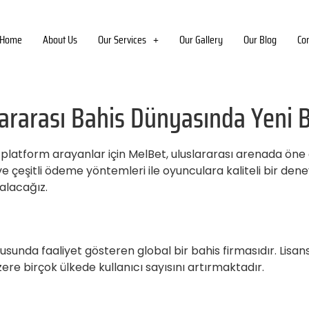
Home
About Us
Our Services
Our Gallery
Our Blog
Co
lararası Bahis Dünyasında Yeni 
 platform arayanlar için MelBet, uluslararası arenada öne çı
ve çeşitli ödeme yöntemleri ile oyunculara kaliteli bir de
 alacağız.
sunda faaliyet gösteren global bir bahis firmasıdır. Lisansl
re birçok ülkede kullanıcı sayısını artırmaktadır.