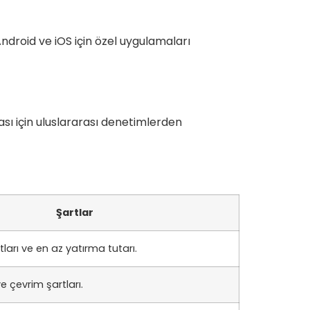
ndroid ve iOS için özel uygulamaları
lması için uluslararası denetimlerden
Şartlar
rtları ve en az yatırma tutarı.
 çevrim şartları.