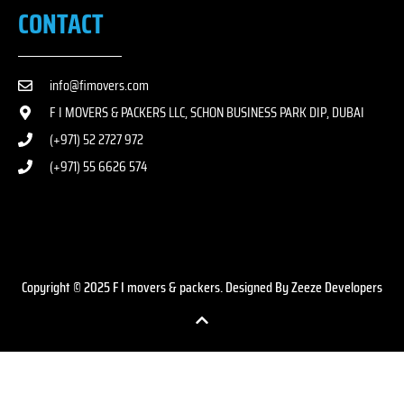
CONTACT
info@fimovers.com
F I MOVERS & PACKERS LLC, SCHON BUSINESS PARK DIP, DUBAI
(+971) 52 2727 972
(+971) 55 6626 574
Copyright © 2025 F I movers & packers. Designed By Zeeze Developers