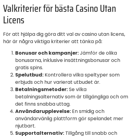
Valkriterier för bästa Casino Utan
Licens
För att hjälpa dig göra ditt val av casino utan licens,
här är några viktiga kriterier att tänka på:
Bonusar och kampanjer:
Jämför de olika
bonusarna, inklusive insättningsbonusar och
gratis spins.
Spelutbud:
Kontrollera vilka speltyper som
erbjuds och hur varierat utbudet är.
Betalningsmetoder:
Se vilka
betalningsalternativ som är tillgängliga och om
det finns snabba uttag.
Användarupplevelse:
En smidig och
användarvänlig plattform gör spelandet mer
njutbart.
Supportalternativ:
Tillgång till snabb och