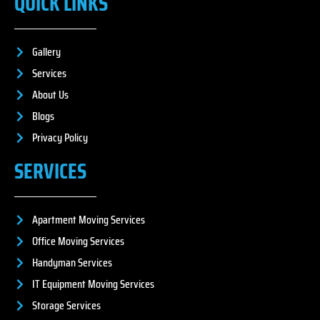
QUICK LINKS
Gallery
Services
About Us
Blogs
Privacy Policy
SERVICES
Apartment Moving Services
Office Moving Services
Handyman Services
IT Equipment Moving Services
Storage Services