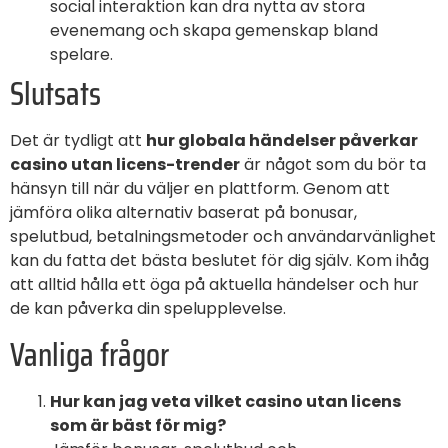
social interaktion kan dra nytta av stora
evenemang och skapa gemenskap bland
spelare.
Slutsats
Det är tydligt att
hur globala händelser påverkar
casino utan licens-trender
är något som du bör ta
hänsyn till när du väljer en plattform. Genom att
jämföra olika alternativ baserat på bonusar,
spelutbud, betalningsmetoder och användarvänlighet
kan du fatta det bästa beslutet för dig själv. Kom ihåg
att alltid hålla ett öga på aktuella händelser och hur
de kan påverka din spelupplevelse.
Vanliga frågor
Hur kan jag veta vilket casino utan licens
som är bäst för mig?