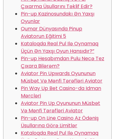
Çıxarma Üsullarını Təklif Edir?
Pin-up Kazinosundakı Ən Yaxşı
Oyunlar
Qumar Dünyasında Pinup
Aviatorun Eğitimi 5
Kataloqda Real Pul Ilə Oynamaq
Üçün Ən Yaxşı Oyun Hansıdır?”
Pin-up Hesabımdan Pulu Necə Tez
Çıxara Bilərəm?
Aviator Pin Upwards Oyununun
Müsbət Və Mənfi Tərəfləri Aviator
Pin Way Up Bet Casino-da Idman
Mərcləri
Aviator Pin Up Oyununun Müsbət
Və Mənfi Tərəfləri Aviator
Pin-up On Line Casino Az Ödəniş
Üsullarına Görə Limitlər
Kataloqda Real Pul Ilə Oynamaq