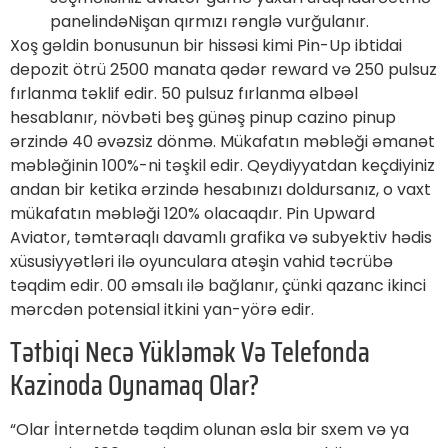
panelindəNişan qırmızı rənglə vurğulanır.
Xoş gəldin bonusunun bir hissəsi kimi Pin-Up ibtidai
depozit ötrü 2500 manata qədər reward və 250 pulsuz
fırlanma təklif edir. 50 pulsuz fırlanma əlbəəl
hesablanır, növbəti beş günəş pinup cazino pinup
ərzində 40 əvəzsiz dönmə. Mükafatın məbləği əmanət
məbləğinin 100%-ni təşkil edir. Qeydiyyatdan keçdiyiniz
andan bir ketika ərzində hesabınızı doldursanız, o vaxt
mükafatın məbləği 120% olacaqdır. Pin Upward
Aviator, təmtəraqlı davamlı grafika və subyektiv hədis
xüsusiyyətləri ilə oyunculara atəşin vahid təcrübə
təqdim edir. 00 əmsalı ilə bağlanır, çünki qazanc ikinci
mərcdən potensial itkini yan-yörə edir.
Tətbiqi Necə Yükləmək Və Telefonda
Kazinoda Oynamaq Olar?
“Olar İnternetdə təqdim olunan əsla bir sxem və ya