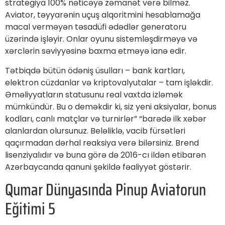
strategiya 100% nəticəyə zəmanət verə bilməz.
Aviator, təyyarənin uçuş alqoritmini hesablamağa
macal verməyən təsadüfi ədədlər generatoru
üzərində işləyir. Onlar oyunu sistemləşdirməyə və
xərclərin səviyyəsinə baxma etməyə ianə edir.
Tətbiqdə bütün ödəniş üsulları – bank kartları,
elektron cüzdanlar və kriptovalyutalar – tam işləkdir.
Əməliyyatların statusunu real vaxtda izləmək
mümkündür. Bu o deməkdir ki, siz yeni aksiyalar, bonus
kodları, canlı matçlar və turnirlər” “barədə ilk xəbər
alanlardan olursunuz. Beləliklə, vacib fürsətləri
qaçırmadan dərhal reaksiya verə bilərsiniz. Brend
lisenziyalıdır və buna görə də 2016-cı ildən etibarən
Azərbaycanda qanuni şəkildə fəaliyyət göstərir.
Qumar Dünyasında Pinup Aviatorun
Eğitimi 5