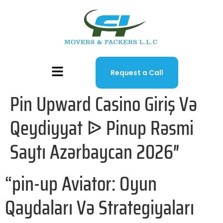
Request a Call
Pin Upward Casino Giriş Və
Qeydiyyat ᐉ Pinup Rəsmi
Saytı Azərbaycan 2026″
“pin-up Aviator: Oyun
Qaydaları Və Strategiyaları