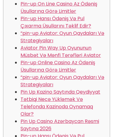
Pin-up On Line Casino Az Ödəniş
Üsullarına Görə Limitlər
Pin-up Hansı Ödəniş Və Pul
Çıxarma Üsullarını Təklif Edir?
“pin-up Aviator: Oyun Qaydaları Və
Strategiyaları
Aviator Pin Way Up Oyununun
Müsbət Və Mənfi Tərəfləri Aviator
Pin-up Online Casino Az Ödəniş
Üsullarına Görə Limitlər
“pin-up Aviator: Oyun Qaydaları Və
Strategiyaları
Pin Up Kazino Saytında Qeydiyyat
Tətbiqi Necə Yükləmək Və
Telefonda Kazinoda Oynamaq
Olar?
Pin Up Casino Azərbaycan Rəsmi
Saytına 2026
Pin-up Hansı Ödəniş Və Pul