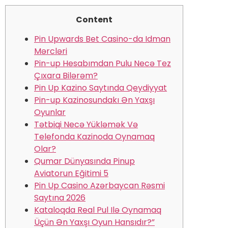
Content
Pin Upwards Bet Casino-da Idman
Mərcləri
Pin-up Hesabımdan Pulu Necə Tez
Çıxara Bilərəm?
Pin Up Kazino Saytında Qeydiyyat
Pin-up Kazinosundakı Ən Yaxşı
Oyunlar
Tətbiqi Necə Yükləmək Və
Telefonda Kazinoda Oynamaq
Olar?
Qumar Dünyasında Pinup
Aviatorun Eğitimi 5
Pin Up Casino Azərbaycan Rəsmi
Saytına 2026
Kataloqda Real Pul Ilə Oynamaq
Üçün Ən Yaxşı Oyun Hansıdır?”