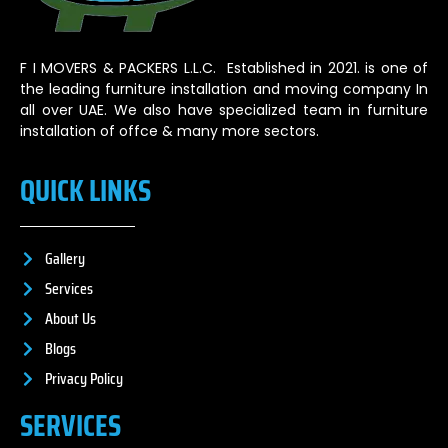
F I MOVERS & PACKERS L.L.C. Established in 2021. is one of
the leading furniture installation and moving company In
all over UAE. We also have specialized team in furniture
installation of offce & many more sectors.
QUICK LINKS
Gallery
Services
About Us
Blogs
Privacy Policy
SERVICES