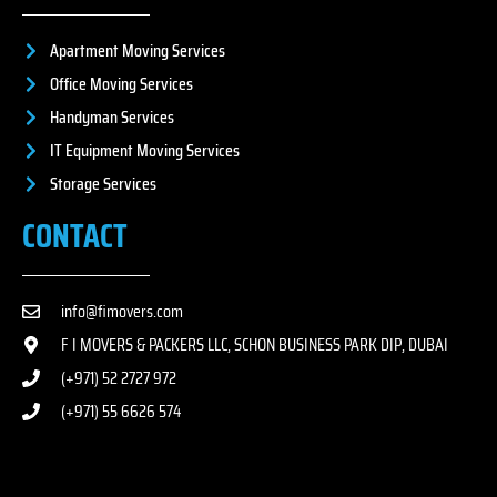
Apartment Moving Services
Office Moving Services
Handyman Services
IT Equipment Moving Services
Storage Services
CONTACT
info@fimovers.com
F I MOVERS & PACKERS LLC, SCHON BUSINESS PARK DIP, DUBAI
(+971) 52 2727 972
(+971) 55 6626 574