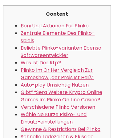
Content
Boni Und Aktionen Für Plinko
Zentrale Elemente Des Plinko-
spiels
Beliebte Plinko-varianten Ebenso
Softwareentwickler
Was Ist Der Rtp?
Plinko Im Or Her Vergleich Zur
Gameshow „der Preis Ist Heiß“
Auto-play Umsichtig Nutzen
Gibt” “Sera Weitere Krypto Online
Games Im Plinko On Line Casino?
Verschiedene Plinko Versionen
Wähle Ne Kurze Risiko- Und
Einsatz-einstellungen
Gewinne & Restrictions Bei Plinko
Schnelle Ladezeiten & Flüssige