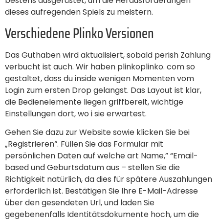
bestens ausgerüstet, um die Herausforderungen
dieses aufregenden Spiels zu meistern.
Verschiedene Plinko Versionen
Das Guthaben wird aktualisiert, sobald perish Zahlung
verbucht ist auch. Wir haben plinkoplinko. com so
gestaltet, dass du inside wenigen Momenten vom
Login zum ersten Drop gelangst. Das Layout ist klar,
die Bedienelemente liegen griffbereit, wichtige
Einstellungen dort, wo i sie erwartest.
Gehen Sie dazu zur Website sowie klicken Sie bei
„Registrieren“. Füllen Sie das Formular mit
persönlichen Daten auf welche art Name,” “Email-
based und Geburtsdatum aus – stellen Sie die
Richtigkeit natürlich, da dies für spätere Auszahlungen
erforderlich ist. Bestätigen Sie Ihre E-Mail-Adresse
über den gesendeten Url, und laden Sie
gegebenenfalls Identitätsdokumente hoch, um die