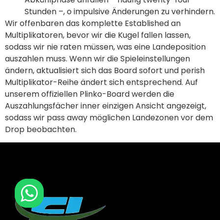
Stunden –, o impulsive Änderungen zu verhindern.
Wir offenbaren das komplette Established an
Multiplikatoren, bevor wir die Kugel fallen lassen,
sodass wir nie raten müssen, was eine Landeposition
auszahlen muss. Wenn wir die Spieleinstellungen
ändern, aktualisiert sich das Board sofort und perish
Multiplikator-Reihe ändert sich entsprechend. Auf
unserem offiziellen Plinko-Board werden die
Auszahlungsfächer inner einzigen Ansicht angezeigt,
sodass wir pass away möglichen Landezonen vor dem
Drop beobachten.