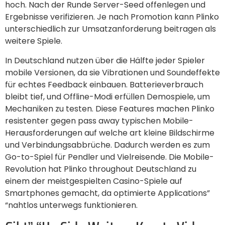
hoch. Nach der Runde Server-Seed offenlegen und
Ergebnisse verifizieren. Je nach Promotion kann Plinko
unterschiedlich zur Umsatzanforderung beitragen als
weitere Spiele.
In Deutschland nutzen über die Hälfte jeder Spieler
mobile Versionen, da sie Vibrationen und Soundeffekte
für echtes Feedback einbauen. Batterieverbrauch
bleibt tief, und Offline-Modi erfüllen Demospiele, um
Mechaniken zu testen. Diese Features machen Plinko
resistenter gegen pass away typischen Mobile-
Herausforderungen auf welche art kleine Bildschirme
und Verbindungsabbrüche. Dadurch werden es zum
Go-to-Spiel für Pendler und Vielreisende. Die Mobile-
Revolution hat Plinko throughout Deutschland zu
einem der meistgespielten Casino-Spiele auf
Smartphones gemacht, da optimierte Applications”
“nahtlos unterwegs funktionieren.