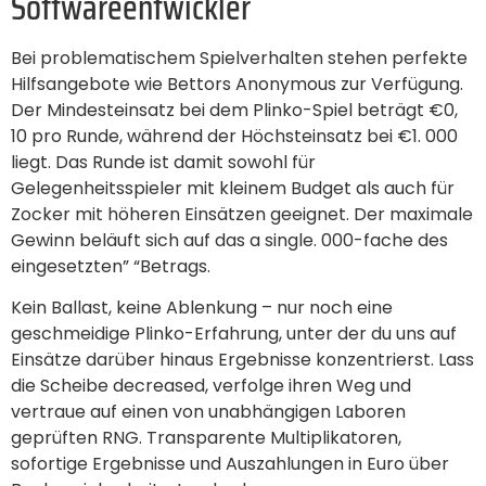
Softwareentwickler
Bei problematischem Spielverhalten stehen perfekte
Hilfsangebote wie Bettors Anonymous zur Verfügung.
Der Mindesteinsatz bei dem Plinko-Spiel beträgt €0,
10 pro Runde, während der Höchsteinsatz bei €1. 000
liegt. Das Runde ist damit sowohl für
Gelegenheitsspieler mit kleinem Budget als auch für
Zocker mit höheren Einsätzen geeignet. Der maximale
Gewinn beläuft sich auf das a single. 000-fache des
eingesetzten” “Betrags.
Kein Ballast, keine Ablenkung – nur noch eine
geschmeidige Plinko-Erfahrung, unter der du uns auf
Einsätze darüber hinaus Ergebnisse konzentrierst. Lass
die Scheibe decreased, verfolge ihren Weg und
vertraue auf einen von unabhängigen Laboren
geprüften RNG. Transparente Multiplikatoren,
sofortige Ergebnisse und Auszahlungen in Euro über