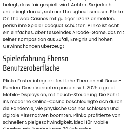
belegt, dass fair gespielt wird. Achten Sie jedoch
unbedingt darauf, sich nur throughout seriösen Plinko
On the web Casinos mit gültiger Lizenz anmelden,
perish ihre Spieler adäquat schützen. Plinko ist echt
ein einfaches, aber fesselndes Arcade-Game, das mit
seiner Komposition aus Zufall, Ereignis und hohen
Gewinnchancen überzeugt.
Spielerfahrung Ebenso
Benutzeroberfläche
Plinko Easter integriert festliche Themen mit Bonus-
Runden. Diese Varianten passen sich 2026 a great
Mobile-Displays an, mit Touch-Steuerung. Die Fahrt
ins moderne Online-Casino beschleunigte sich durch
die Pandemie, wie physische Casinos schlossen und
digitale Alternativen boomten. Plinko profitierte von
schneller Spielgeschwindigkeit, ideal für Mobile-