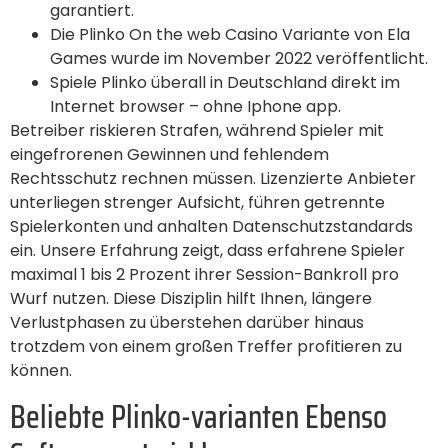
garantiert.
Die Plinko On the web Casino Variante von Ela
Games wurde im November 2022 veröffentlicht.
Spiele Plinko überall in Deutschland direkt im
Internet browser – ohne Iphone app.
Betreiber riskieren Strafen, während Spieler mit
eingefrorenen Gewinnen und fehlendem
Rechtsschutz rechnen müssen. Lizenzierte Anbieter
unterliegen strenger Aufsicht, führen getrennte
Spielerkonten und anhalten Datenschutzstandards
ein. Unsere Erfahrung zeigt, dass erfahrene Spieler
maximal 1 bis 2 Prozent ihrer Session-Bankroll pro
Wurf nutzen. Diese Disziplin hilft Ihnen, längere
Verlustphasen zu überstehen darüber hinaus
trotzdem von einem großen Treffer profitieren zu
können.
Beliebte Plinko-varianten Ebenso