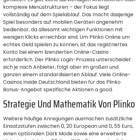
komplexe Menüstrukturen – der Fokus liegt
vollständig auf dem Spielablauf. Das macht dasjenige
Spiel besonders auf mobilen Geräten angenehm
bedienbar, da allesamt wichtigen Funktionen mit
wenigen Klicks erreichbar sind. Um Plinko Online um
echtes Geld spielen zu können, ist das registriertes
Konto bei einem lizenzierten Online-Casino
erforderlich. Der Plinko Login-Prozess unterscheidet
sich je nach Anbieter, folgt aber im großen und
ganzen einem standardisierten Ablauf. Viele Online-
Casinos inside Deutschland bieten für das Plinko
Bonus-Angebot spezifische Aktionen a good.
Strategie Und Mathematik Von Plinko
Weitere häufige Anregungen ausmachen zusätzliche
Einsatzstufen zwischen 0, 20 European und 0, 55 Euro,
einen optionalen Dark Mode sowie eine erweiterte