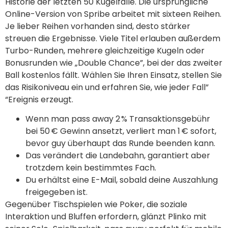
Historie der letzten 50 Kugelfälle. Die ursprüngliche
Online-Version von Spribe arbeitet mit sixteen Reihen.
Je lieber Reihen vorhanden sind, desto stärker
streuen die Ergebnisse. Viele Titel erlauben außerdem
Turbo-Runden, mehrere gleichzeitige Kugeln oder
Bonusrunden wie „Double Chance”, bei der das zweiter
Ball kostenlos fällt. Wählen Sie Ihren Einsatz, stellen Sie
das Risikoniveau ein und erfahren Sie, wie jeder Fall”
“Ereignis erzeugt.
Wenn man pass away 2 % Transaktionsgebühr
bei 50 € Gewinn ansetzt, verliert man 1 € sofort,
bevor guy überhaupt das Runde beenden kann.
Das verändert die Landebahn, garantiert aber
trotzdem kein bestimmtes Fach.
Du erhältst eine E-Mail, sobald deine Auszahlung
freigegeben ist.
Gegenüber Tischspielen wie Poker, die soziale
Interaktion und Bluffen erfordern, glänzt Plinko mit