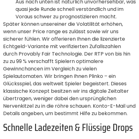
Aus nach unten ist natürlich unvorhersehbar, was
quasi jede Runde schnell verständlich und im
Voraus schwer zu prognostizieren macht.
Später können unsereiner die Volatilität erhöhen,
wenn unser Price range es zulässt sowie wir uns
sicherer fühlen. Wir offerieren Ihnen die lizenzierte
Echtgeld-Variante mit verifizierten Zufallszahlen
durch Provably Fair Technologie. Der RTP von bis hin
zu zu 99 % verschafft Spielern optimalere
Gewinnchancen im Vergleich zu vielen
Spielautomaten. Wir bringen Ihnen Plinko – ein
Glücksspiel, das weltweit Spieler begeistert. Dieses
klassische Konzept besitzen wir ins digitale Zeitalter
übertragen, weniger dabei den ursprünglichen
Nervenkitzel zu in die röhre schauen. Konto-E-Mail und
Details angeben, um bestimmt Hilfe zu bekommen.
Schnelle Ladezeiten & Flüssige Drops