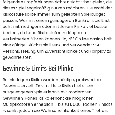
folgenden Empfehlungen richten sich” “the Spieler, die
dieses Spiel regelmäßig nutzen möchten. Die Wahl der
Risikostufe sollte immer zum geliebten Spielbudget
passen. Wer mit einem günstigeren Bankroll spielt, ist
echt mit niedrigem oder mittlerem Risiko viel besser
bedient, da hohe Risikostufen zu längeren
Verlustserien führen können. Ja, NV On line casino hält
eine gültige Glücksspiellizenz und verwendet SSL-
Verschlüsselung, um Zuversichtlichkeit und Fairplay zu
gewährleisten.
Gewinne & Limits Bei Plinko
Bei niedrigem Risiko werden häufige, preiswertere
Gewinne erzielt. Das mittlere Risiko bietet ein
ausgewogenes Spielerlebnis mit moderaten
Gewinnen. Hohes Risiko erhöht die möglichen
Multiplikatoren erheblich – bis zu 1. 000-fachen Einsatz
–, senkt jedoch die Wahrscheinlichkeit eines Treffers