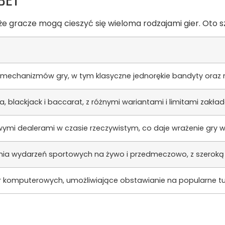
 że gracze mogą cieszyć się wieloma rodzajami gier. Oto 
echanizmów gry, w tym klasyczne jednorękie bandyty oraz n
ka, blackjack i baccarat, z różnymi wariantami i limitami zakła
wymi dealerami w czasie rzeczywistym, co daje wrażenie gry 
nia wydarzeń sportowych na żywo i przedmeczowo, z szeroką
 komputerowych, umożliwiające obstawianie na popularne turn