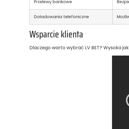
Przelewy bankowe
Bezpi
Doładowania telefoniczne
Możli
Wsparcie klienta
Dlaczego warto wybrać LV BET? Wysoka jakoś