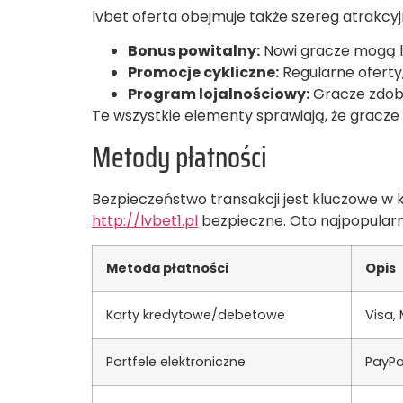
lvbet oferta obejmuje także szereg atrakc
Bonus powitalny:
Nowi gracze mogą li
Promocje cykliczne:
Regularne oferty
Program lojalnościowy:
Gracze zdoby
Te wszystkie elementy sprawiają, że gracze 
Metody płatności
Bezpieczeństwo transakcji jest kluczowe w k
http://lvbet1.pl
bezpieczne. Oto najpopularni
Metoda płatności
Opis
Karty kredytowe/debetowe
Visa,
Portfele elektroniczne
PayPal