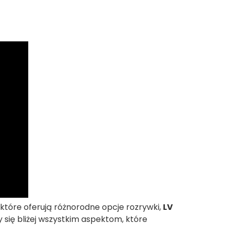
 które oferują różnorodne opcje rozrywki,
LV
 się bliżej wszystkim aspektom, które