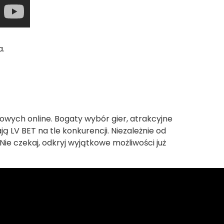
a.
dowych online. Bogaty wybór gier, atrakcyjne
 LV BET na tle konkurencji. Niezależnie od
e czekaj, odkryj wyjątkowe możliwości już