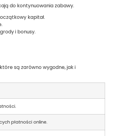
ęcają do kontynuowania zabawy.
początkowy kapitał.
.
rody i bonusy.
 które są zarówno wygodne, jak i
tności.
ących płatności online.