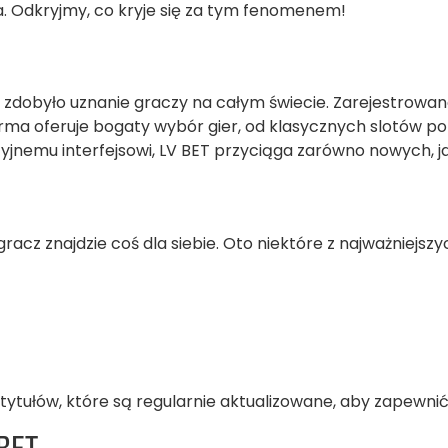
wa. Odkryjmy, co kryje się za tym fenomenem!
dobyło uznanie graczy na całym świecie. Zarejestrowane 
rma oferuje bogaty wybór gier, od klasycznych slotów po
akcyjnemu interfejsowi, LV BET przyciąga zarówno nowych, 
gracz znajdzie coś dla siebie. Oto niektóre z najważniejsz
)
h tytułów, które są regularnie aktualizowane, aby zapewn
 BET