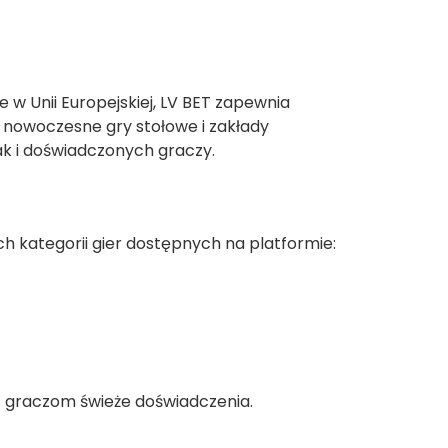
w Unii Europejskiej, LV BET zapewnia
 nowoczesne gry stołowe i zakłady
jak i doświadczonych graczy.
ych kategorii gier dostępnych na platformie:
ić graczom świeże doświadczenia.