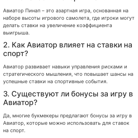
Авиатор Пинап – это азартная игра, основанная на
наборе высоты игрового самолета, где игроки могут
делать ставки на увеличение коэффициента
выигрыша.
2. Как Авиатор влияет на ставки на
спорт?
Авиатор развивает навыки управления рисками и
стратегического мышления, что повышает шансы на
успешные ставки на спортивные события.
3. Существуют ли бонусы за игру в
Авиатор?
Да, многие букмекеры предлагают бонусы за игру в
Авиатор, которые можно использовать для ставок
на спорт.