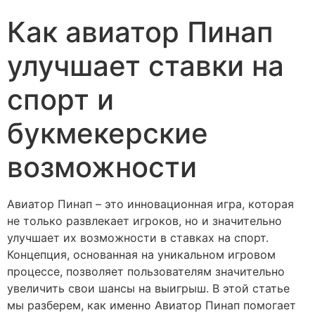
Как авиатор Пинап
улучшает ставки на
спорт и
букмекерские
возможности
Авиатор Пинап – это инновационная игра, которая
не только развлекает игроков, но и значительно
улучшает их возможности в ставках на спорт.
Концепция, основанная на уникальном игровом
процессе, позволяет пользователям значительно
увеличить свои шансы на выигрыш. В этой статье
мы разберем, как именно Авиатор Пинап помогает