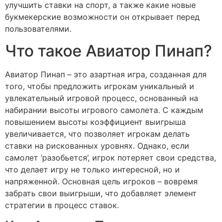
улучшить ставки на спорт, а также какие новые
букмекерские возможности он открывает перед
пользователями.
Что такое Авиатор Пинап?
Авиатор Пинап – это азартная игра, созданная для
того, чтобы предложить игрокам уникальный и
увлекательный игровой процесс, основанный на
набирании высоты игрового самолета. С каждым
повышением высоты коэффициент выигрыша
увеличивается, что позволяет игрокам делать
ставки на рискованных уровнях. Однако, если
самолет ‘разобьется’, игрок потеряет свои средства,
что делает игру не только интересной, но и
напряженной. Основная цель игроков – вовремя
забрать свои выигрыши, что добавляет элемент
стратегии в процесс ставок.