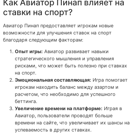
Как Авиатор Пинап влияет на
ставки на спорт?
Авиатор Пинап предоставляет игрокам новые
возможности для улучшения ставок на спорт
благодаря следующим факторам:
Опыт игры:
Авиатор развивает навыки
стратегического мышления и управления
рисками, что может быть полезно при ставках
на спорт.
Эмоциональная составляющая:
Игра помогает
игрокам находить баланс между азартом и
расчетом, что необходимо для успешного
беттинга.
Увеличение времени на платформе:
Играя в
Авиатор, пользователи проводят больше
времени на сайте, что увеличивает их шансы на
успеваемость в других ставках.