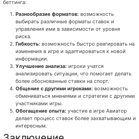
беттинга:
Разнообразие форматов:
возможность
выбирать различные форматы ставок и
управления ими в зависимости от уровня
риска.
Гибкость:
возможность быстро реагировать на
изменения в игре и адаптироваться к новой
информации.
Улучшение анализа:
игроки учатся
анализировать ситуации, что помогает делать
более обоснованные ставки на спорт.
Общение с другими игроками:
возможность
обмениваться мнениями и стратегии с другими
участниками игры.
Обогащение опыта:
участие в игре Авиатор
делает процесс ставок более захватывающим и
интересным.
Заключение