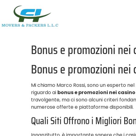
Bonus e promozioni nei c
Bonus e promozioni nei c
Mi chiamo Marco Rossi, sono un esperto nel s
riguardo ai
bonus e promozioni nei casino
travolgente, ma ci sono alcuni criteri fondam
numerose offerte e piattaforme disponibili.
Quali Siti Offrono i Migliori 
Innanzitutto, è importante sapere che i casin