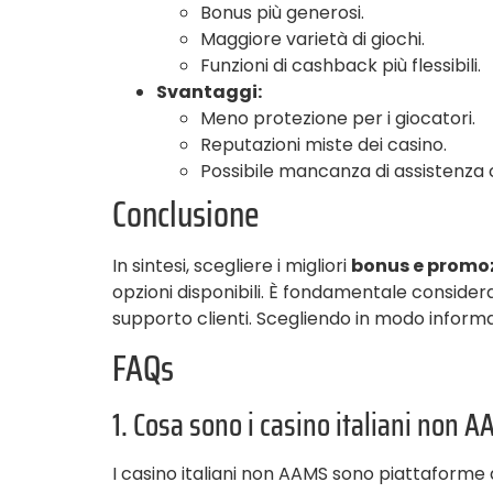
Bonus più generosi.
Maggiore varietà di giochi.
Funzioni di cashback più flessibili.
Svantaggi:
Meno protezione per i giocatori.
Reputazioni miste dei casino.
Possibile mancanza di assistenza 
Conclusione
In sintesi, scegliere i migliori
bonus e promoz
opzioni disponibili. È fondamentale considera
supporto clienti. Scegliendo in modo informat
FAQs
1. Cosa sono i casino italiani non 
I casino italiani non AAMS sono piattaforme