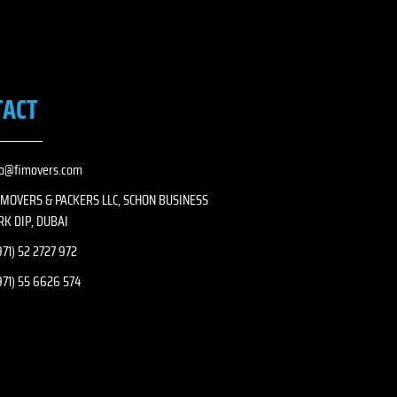
TACT
fo@fimovers.com
I MOVERS & PACKERS LLC, SCHON BUSINESS
RK DIP, DUBAI
71) 52 2727 972
971) 55 6626 574