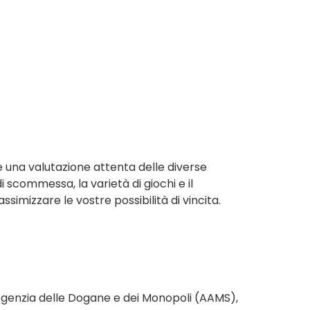
e una valutazione attenta delle diverse
 scommessa, la varietà di giochi e il
imizzare le vostre possibilità di vincita.
 Agenzia delle Dogane e dei Monopoli (AAMS),