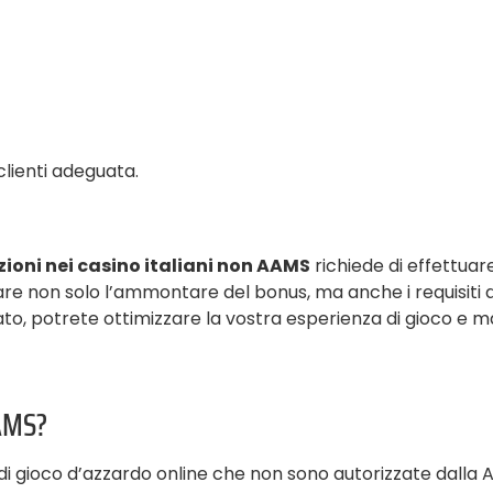
clienti adeguata.
ioni nei casino italiani non AAMS
richiede di effettuar
re non solo l’ammontare del bonus, ma anche i requisiti di
o, potrete ottimizzare la vostra esperienza di gioco e mass
AAMS?
 di gioco d’azzardo online che non sono autorizzate dalla