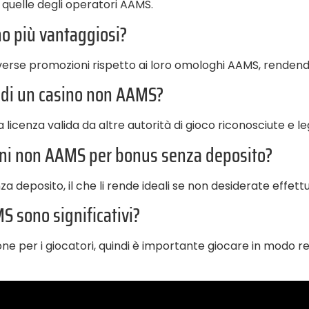
 quelle degli operatori AAMS.
no più vantaggiosi?
iverse promozioni rispetto ai loro omologhi AAMS, rendendo
à di un casino non AAMS?
icenza valida da altre autorità di gioco riconosciute e legg
liani non AAMS per bonus senza deposito?
 deposito, il che li rende ideali se non desiderate effettu
S sono significativi?
one per i giocatori, quindi è importante giocare in modo r