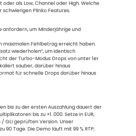
ot oder als Low, Channel oder High. Welche
 schwierigen Plinko Features.
e anfordern, um Minderjährige und
en maximalen Fehlbetrag erreicht haben.
satz wiederholen“, um identisch
licht der Turbo-Modus Drops von unter 1er
kaliert sauber, darüber hinaus
ormat für schnelle Drops darüber hinaus
en bis zu der ersten Auszahlung dauert der
iplikatoren bis zu ×1. 000. Setze in EUR,
/ GLI geprüften Version. Unser
u 90 Tage. Die Demo läuft mit 99 % RTP;