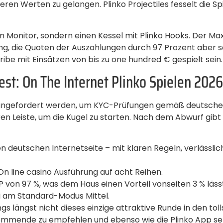
en Werten zu gelangen. Plinko Projectiles fesselt die Sp
em Monitor, sondern einen Kessel mit Plinko Hooks. Der Ma
ng, die Quoten der Auszahlungen durch 97 Prozent aber seh
ibe mit Einsätzen von bis zu one hundred € gespielt sein.
est: On The Internet Plinko Spielen 2026
 angefordert werden, um KYC-Prüfungen gemäß deutschen V
n Leiste, um die Kugel zu starten. Nach dem Abwurf gibt e
ellen deutschen Internetseite – mit klaren Regeln, verläss
On line casino Ausführung auf acht Reihen.
P von 97 %, was dem Haus einen Vorteil vonseiten 3 % läss
% i am Standard-Modus Mittel.
ngs längst nicht dieses einzige attraktive Runde in den tol
stemmende zu empfehlen und ebenso wie die Plinko App seri