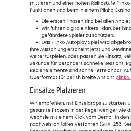
mittleren und einer hohen Risikostufe Plinko
Funktionen sind beim in einem Plinko Casino
Die ersten Phasen sind bei allen Anbie
Wir führen digitale Alters- darüber h
gefährdete Spieler zu schützen.
Das Plinko Autoplay Spiel wird abgebr
Ihre Auszahlung erscheint jetzt und Gewinne
weiterzuspielen, oder passen Sie Einsatz, R
Sekunde für besonders schnelle Sessions. Eg
Bedienelemente sind schnell erreichbar. Au
Querformat für perish breite Ansicht
plinko
Einsätze Platzieren
Wir empfehlen, mit Einzeldrops zu starten,
gesamte Prozess in der Regel weniger wie dre
wechsle mit einem Klick vom Demo- in den E
nachweislich faires Verfahren (SHA-256-Ser