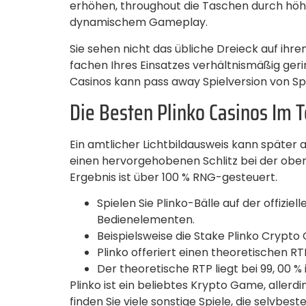
erhöhen, throughout die Taschen durch höher
dynamischem Gameplay.
Sie sehen nicht das übliche Dreieck auf ihr
fachen Ihres Einsatzes verhältnismäßig geri
Casinos kann pass away Spielversion von Spr
Die Besten Plinko Casinos Im T
Ein amtlicher Lichtbildausweis kann später
einen hervorgehobenen Schlitz bei der obere
Ergebnis ist über 100 % RNG-gesteuert.
Spielen Sie Plinko-Bälle auf der offizi
Bedienelementen.
Beispielsweise die Stake Plinko Crypto 
Plinko offeriert einen theoretischen RT
Der theoretische RTP liegt bei 99, 00 
Plinko ist ein beliebtes Krypto Game, allerdi
finden Sie viele sonstige Spiele, die selvbe