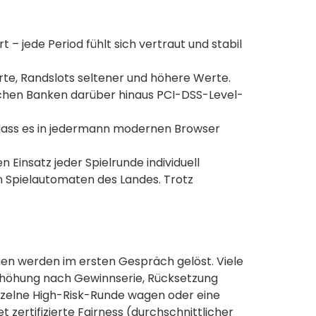
t – jede Period fühlt sich vertraut und stabil
te, Randslots seltener und höhere Werte.
tschen Banken darüber hinaus PCI-DSS-Level-
odass es in jedermann modernen Browser
 Einsatz jeder Spielrunde individuell
en Spielautomaten des Landes. Trotz
agen werden im ersten Gespräch gelöst. Viele
 Erhöhung nach Gewinnserie, Rücksetzung
 einzelne High-Risk-Runde wagen oder eine
 zertifizierte Fairness (durchschnittlicher