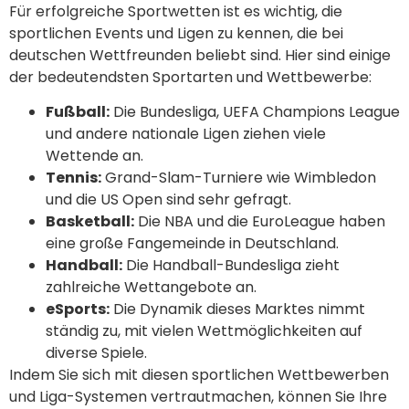
Für erfolgreiche Sportwetten ist es wichtig, die
sportlichen Events und Ligen zu kennen, die bei
deutschen Wettfreunden beliebt sind. Hier sind einige
der bedeutendsten Sportarten und Wettbewerbe:
Fußball:
Die Bundesliga, UEFA Champions League
und andere nationale Ligen ziehen viele
Wettende an.
Tennis:
Grand-Slam-Turniere wie Wimbledon
und die US Open sind sehr gefragt.
Basketball:
Die NBA und die EuroLeague haben
eine große Fangemeinde in Deutschland.
Handball:
Die Handball-Bundesliga zieht
zahlreiche Wettangebote an.
eSports:
Die Dynamik dieses Marktes nimmt
ständig zu, mit vielen Wettmöglichkeiten auf
diverse Spiele.
Indem Sie sich mit diesen sportlichen Wettbewerben
und Liga-Systemen vertrautmachen, können Sie Ihre