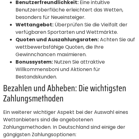
Benutzerfreundlichkeit:
Eine intuitive
Benutzeroberfläche erleichtert das Wetten,
besonders für Neueinsteiger.
Wettangebot:
Überprüfen Sie die Vielfalt der
verfügbaren Sportarten und Wettmärkte.
Quoten und Auszahlungsraten:
Achten Sie auf
wettbewerbsfähige Quoten, die Ihre
Gewinnchancen maximieren.
Bonussystem:
Nutzen Sie attraktive
Willkommensboni und Aktionen für
Bestandskunden.
Bezahlen und Abheben: Die wichtigsten
Zahlungsmethoden
Ein weiterer wichtiger Aspekt bei der Auswahl eines
Wettanbieters sind die angebotenen
Zahlungsmethoden. In Deutschland sind einige der
gängigsten Zahlungsoptionen: